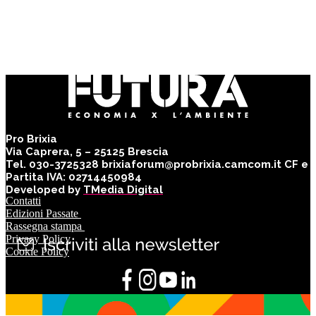
Pro Brixia
Via Caprera, 5 – 25125 Brescia
Tel. 030-3725328 brixiaforum@probrixia.camcom.it CF e
Partita IVA: 02714450984
Developed by
TMedia Digital
Contatti
Edizioni Passate
Rassegna stampa
Privacy Policy
Cookie Policy