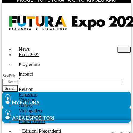
PROGETTO FUTURA
|
A CHI CI RIVOLGIAMO
News
Expo 2025
Programma
Incontri
Search
Experience
Search
Relatori
Espositori
Visitatori
MY FUTURA
Gallery
Videogallery
Allestimento
AREA ESPOSITORI
Futura Heroes
|
Edizioni Precendenti