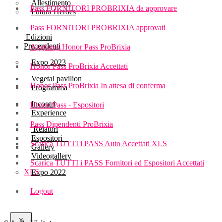
Allestimento
Pass FORNITORI PROBRIXIA da approvare
Futura Heroes
Pass FORNITORI PROBRIXIA approvati
|
Edizioni
Precendenti
Aggiungi Honor Pass ProBrixia
Expo 2023
Honor Pass ProBrixia Accettati
Vegetal pavilion
Honor Pass ProBrixia In attesa di conferma
Programma
Incontri
Honor Pass - Espositori
Experience
Pass Dipendenti ProBrixia
Relatori
Espositori
Scarica TUTTI i PASS Auto Accettati XLS
Gallery
Videogallery
Scarica TUTTI i PASS Fornitori ed Espositori Accettati
XLS
Expo 2022
Logout
X