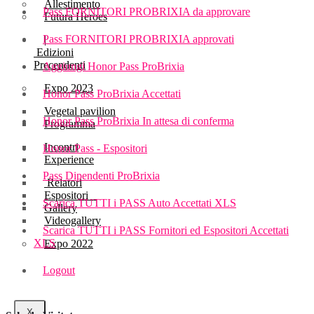
Allestimento
Pass FORNITORI PROBRIXIA da approvare
Futura Heroes
Pass FORNITORI PROBRIXIA approvati
|
Edizioni
Precendenti
Aggiungi Honor Pass ProBrixia
Expo 2023
Honor Pass ProBrixia Accettati
Vegetal pavilion
Honor Pass ProBrixia In attesa di conferma
Programma
Incontri
Honor Pass - Espositori
Experience
Pass Dipendenti ProBrixia
Relatori
Espositori
Scarica TUTTI i PASS Auto Accettati XLS
Gallery
Videogallery
Scarica TUTTI i PASS Fornitori ed Espositori Accettati
XLS
Expo 2022
Logout
X