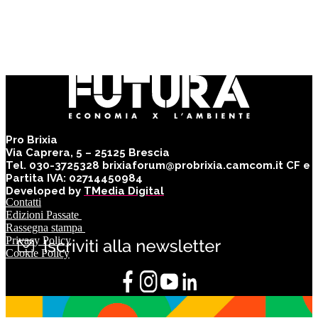
Pro Brixia
Via Caprera, 5 – 25125 Brescia
Tel. 030-3725328 brixiaforum@probrixia.camcom.it CF e
Partita IVA: 02714450984
Developed by
TMedia Digital
Contatti
Edizioni Passate
Rassegna stampa
Privacy Policy
Cookie Policy