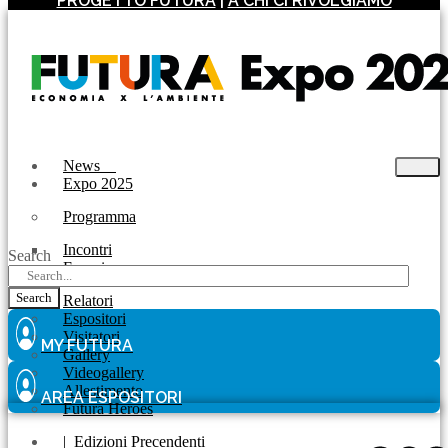
PROGETTO FUTURA
|
A CHI CI RIVOLGIAMO
News
Expo 2025
Programma
Incontri
Search
Experience
Search
Relatori
Espositori
Visitatori
MY FUTURA
Gallery
Videogallery
Allestimento
AREA ESPOSITORI
Futura Heroes
|
Edizioni Precendenti