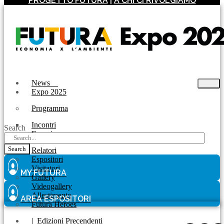
PROGETTO FUTURA
|
A CHI CI RIVOLGIAMO
News
Expo 2025
Programma
Incontri
Search
Experience
Search
Relatori
Espositori
Visitatori
MY FUTURA
Gallery
Videogallery
Allestimento
AREA ESPOSITORI
Futura Heroes
|
Edizioni Precendenti