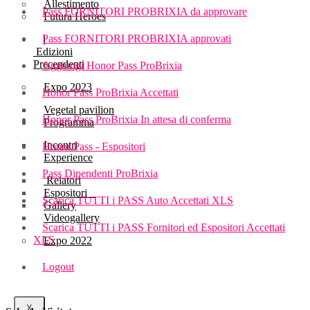
Allestimento
Pass FORNITORI PROBRIXIA da approvare
Futura Heroes
Pass FORNITORI PROBRIXIA approvati
|
Edizioni
Precendenti
Aggiungi Honor Pass ProBrixia
Expo 2023
Honor Pass ProBrixia Accettati
Vegetal pavilion
Honor Pass ProBrixia In attesa di conferma
Programma
Incontri
Honor Pass - Espositori
Experience
Pass Dipendenti ProBrixia
Relatori
Espositori
Scarica TUTTI i PASS Auto Accettati XLS
Gallery
Videogallery
Scarica TUTTI i PASS Fornitori ed Espositori Accettati
XLS
Expo 2022
Logout
X