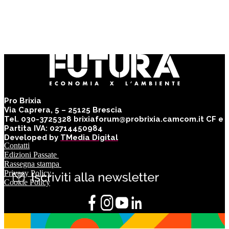
Pro Brixia
Via Caprera, 5 – 25125 Brescia
Tel. 030-3725328 brixiaforum@probrixia.camcom.it CF e
Partita IVA: 02714450984
Developed by
TMedia Digital
Contatti
Edizioni Passate
Rassegna stampa
Privacy Policy
Cookie Policy