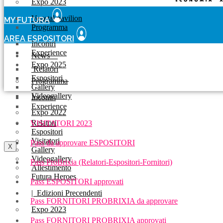
Expo 2023
Vegetal pavilion
MY FUTURA
Programma
AREA ESPOSITORI
Incontri
Experience
News
Expo 2025
Relatori
Espositori
Programma
Gallery
Videogallery
Incontri
Experience
Expo 2022
Relatori
VISITATORI 2023
Espositori
Visitatori
Pass da approvare ESPOSITORI
X
Gallery
Videogallery
Pass ProBrixia (Relatori-Espositori-Fornitori)
Allestimento
Futura Heroes
Pass ESPOSITORI approvati
|
Edizioni Precendenti
Pass FORNITORI PROBRIXIA da approvare
Expo 2023
Pass FORNITORI PROBRIXIA approvati