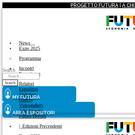
PROGETTO FUTURA
|
A CH
News
Expo 2025
Programma
Incontri
Search
Experience
Search
Relatori
Espositori
Visitatori
MY FUTURA
Gallery
Videogallery
Allestimento
AREA ESPOSITORI
Futura Heroes
|
Edizioni Precendenti