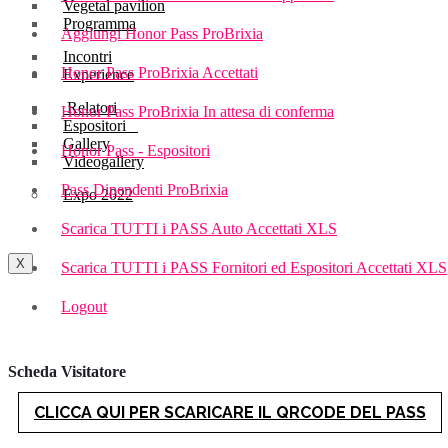
Vegetal pavilion
Programma
Aggiungi Honor Pass ProBrixia
Incontri
Honor Pass ProBrixia Accettati
Experience
Relatori
Honor Pass ProBrixia In attesa di conferma
Espositori
Gallery
Honor Pass - Espositori
Videogallery
Pass Dipendenti ProBrixia
Expo 2022
Scarica TUTTI i PASS Auto Accettati XLS
X
Scarica TUTTI i PASS Fornitori ed Espositori Accettati XLS
Logout
Scheda Visitatore
CLICCA QUI PER SCARICARE IL QRCODE DEL PASS