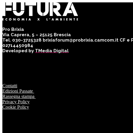
Pro Brixia
Via Caprera, 5 – 25125 Brescia
Tel. 030-3725328 brixiaforum@probrixia.camcom.it CF e Pa
02714450984
Developed by
TMedia Digital
Contatti
Edizioni Passate
Rassegna stampa
Privacy Policy
Cookie Policy