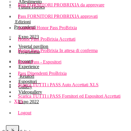
Allestimento
Pass FORNITORI PROBRIXIA da approvare
Futura Heroes
Pass FORNITORI PROBRIXIA approvati
|
Edizioni
Precendenti
Aggiungi Honor Pass ProBrixia
Expo 2023
Honor Pass ProBrixia Accettati
Vegetal pavilion
Honor Pass ProBrixia In attesa di conferma
Programma
Incontri
Honor Pass - Espositori
Experience
Pass Dipendenti ProBrixia
Relatori
Espositori
Scarica TUTTI i PASS Auto Accettati XLS
Gallery
Videogallery
Scarica TUTTI i PASS Fornitori ed Espositori Accettati
XLS
Expo 2022
Logout
X