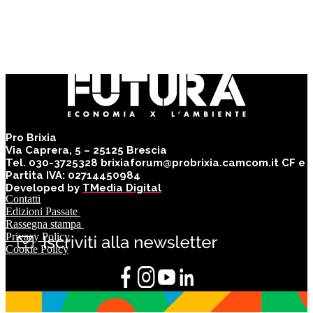
Pro Brixia
Via Caprera, 5 – 25125 Brescia
Tel. 030-3725328 brixiaforum@probrixia.camcom.it CF e
Partita IVA: 02714450984
Developed by
TMedia Digital
Contatti
Edizioni Passate
Rassegna stampa
Privacy Policy
Cookie Policy