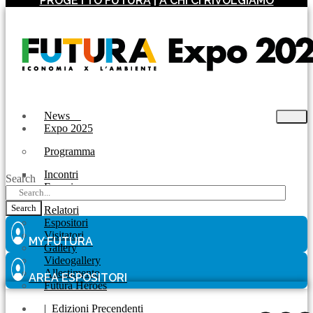
PROGETTO FUTURA
|
A CHI CI RIVOLGIAMO
News
Expo 2025
Programma
Incontri
Search
Experience
Search
Relatori
Espositori
Visitatori
MY FUTURA
Gallery
Videogallery
Allestimento
AREA ESPOSITORI
Futura Heroes
|
Edizioni Precendenti