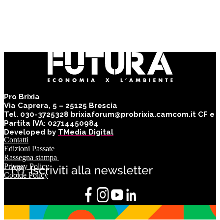
Pro Brixia
Via Caprera, 5 – 25125 Brescia
Tel. 030-3725328 brixiaforum@probrixia.camcom.it CF e
Partita IVA: 02714450984
Developed by
TMedia Digital
Contatti
Edizioni Passate
Rassegna stampa
Privacy Policy
Cookie Policy