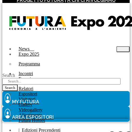
PROGETTO FUTURA
|
A CHI CI RIVOLGIAMO
News
Expo 2025
Programma
Incontri
Search
Experience
Search
Relatori
Espositori
Visitatori
MY FUTURA
Gallery
Videogallery
Allestimento
AREA ESPOSITORI
Futura Heroes
|
Edizioni Precendenti