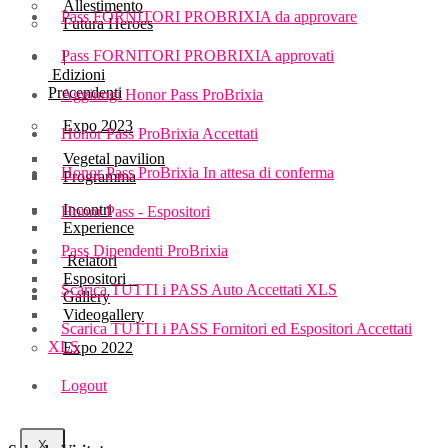
Allestimento
Pass FORNITORI PROBRIXIA da approvare
Futura Heroes
Pass FORNITORI PROBRIXIA approvati
|
Edizioni
Precendenti
Aggiungi Honor Pass ProBrixia
Expo 2023
Honor Pass ProBrixia Accettati
Vegetal pavilion
Honor Pass ProBrixia In attesa di conferma
Programma
Incontri
Honor Pass - Espositori
Experience
Pass Dipendenti ProBrixia
Relatori
Espositori
Scarica TUTTI i PASS Auto Accettati XLS
Gallery
Videogallery
Scarica TUTTI i PASS Fornitori ed Espositori Accettati
XLS
Expo 2022
Logout
X