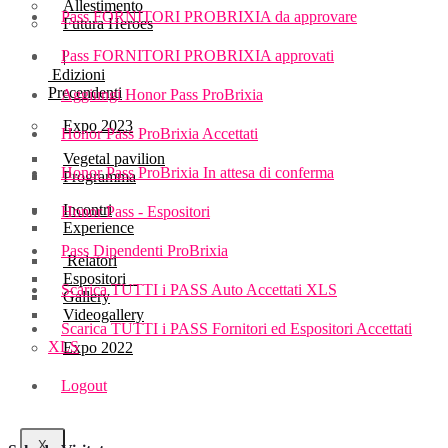
Allestimento
Pass FORNITORI PROBRIXIA da approvare
Futura Heroes
Pass FORNITORI PROBRIXIA approvati
|
Edizioni
Precendenti
Aggiungi Honor Pass ProBrixia
Expo 2023
Honor Pass ProBrixia Accettati
Vegetal pavilion
Honor Pass ProBrixia In attesa di conferma
Programma
Incontri
Honor Pass - Espositori
Experience
Pass Dipendenti ProBrixia
Relatori
Espositori
Scarica TUTTI i PASS Auto Accettati XLS
Gallery
Videogallery
Scarica TUTTI i PASS Fornitori ed Espositori Accettati
XLS
Expo 2022
Logout
X