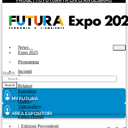
PROGETTO FUTURA
|
A CHI CI RIVOLGIAMO
News
Expo 2025
Programma
Incontri
Search
Experience
Search
Relatori
Espositori
Visitatori
MY FUTURA
Gallery
Videogallery
Allestimento
AREA ESPOSITORI
Futura Heroes
|
Edizioni Precendenti