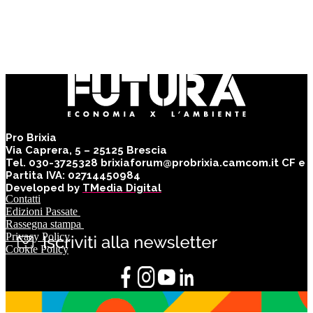
Pro Brixia
Via Caprera, 5 – 25125 Brescia
Tel. 030-3725328 brixiaforum@probrixia.camcom.it CF e
Partita IVA: 02714450984
Developed by
TMedia Digital
Contatti
Edizioni Passate
Rassegna stampa
Privacy Policy
Cookie Policy