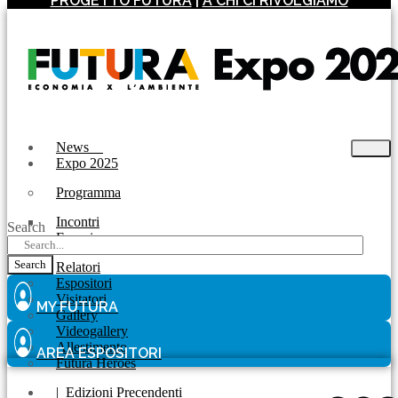
PROGETTO FUTURA
|
A CHI CI RIVOLGIAMO
News
Expo 2025
Programma
Incontri
Search
Experience
Search
Relatori
Espositori
Visitatori
MY FUTURA
Gallery
Videogallery
Allestimento
AREA ESPOSITORI
Futura Heroes
|
Edizioni Precendenti