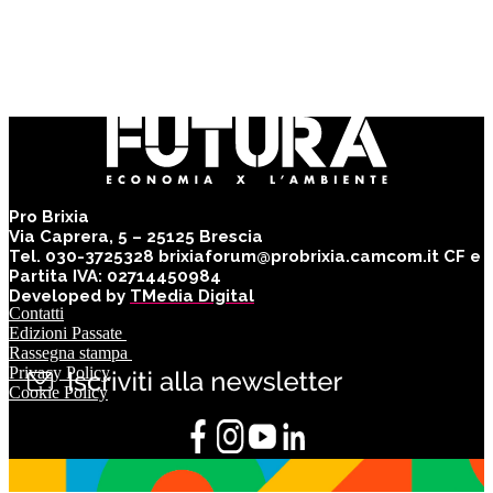
Pro Brixia
Via Caprera, 5 – 25125 Brescia
Tel. 030-3725328 brixiaforum@probrixia.camcom.it CF e
Partita IVA: 02714450984
Developed by
TMedia Digital
Contatti
Edizioni Passate
Rassegna stampa
Privacy Policy
Cookie Policy