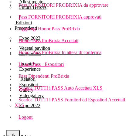
Allestimento
Pass FORNITORI PROBRIXIA da approvare
Futura Heroes
Pass FORNITORI PROBRIXIA approvati
|
Edizioni
Precendenti
Aggiungi Honor Pass ProBrixia
Expo 2023
Honor Pass ProBrixia Accettati
Vegetal pavilion
Honor Pass ProBrixia In attesa di conferma
Programma
Incontri
Honor Pass - Espositori
Experience
Pass Dipendenti ProBrixia
Relatori
Espositori
Scarica TUTTI i PASS Auto Accettati XLS
Gallery
Videogallery
Scarica TUTTI i PASS Fornitori ed Espositori Accettati
XLS
Expo 2022
Logout
X