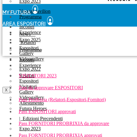
Expo 2023
Vegetal pavilion
MY FUTURA
Programma
AREA ESPOSITORI
Incontri
Experience
News
Expo 2025
Relatori
Espositori
Programma
Gallery
Videogallery
Incontri
Experience
Expo 2022
Relatori
VISITATORI 2023
Espositori
Visitatori
Pass da approvare ESPOSITORI
X
Gallery
Videogallery
Pass ProBrixia (Relatori-Espositori-Fornitori)
Allestimento
Futura Heroes
Pass ESPOSITORI approvati
|
Edizioni Precendenti
Pass FORNITORI PROBRIXIA da approvare
Expo 2023
Pass FORNITORI PROBRIXIA approvati