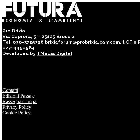
Pro Brixia
Via Caprera, 5 – 25125 Brescia
Tel. 030-3725328 brixiaforum@probrixia.camcom.it CF e Pa
02714450984
Developed by
TMedia Digital
Contatti
Edizioni Passate
Rassegna stampa
Privacy Policy
Cookie Policy