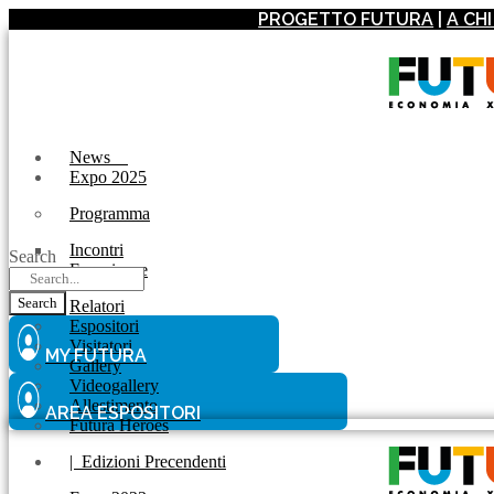
PROGETTO FUTURA
|
A CH
News
Expo 2025
Programma
Incontri
Search
Experience
Search
Relatori
Espositori
Visitatori
MY FUTURA
Gallery
Videogallery
Allestimento
AREA ESPOSITORI
Futura Heroes
|
Edizioni Precendenti