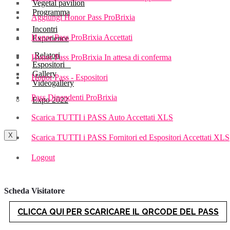
Vegetal pavilion
Programma
Aggiungi Honor Pass ProBrixia
Incontri
Honor Pass ProBrixia Accettati
Experience
Relatori
Honor Pass ProBrixia In attesa di conferma
Espositori
Gallery
Honor Pass - Espositori
Videogallery
Pass Dipendenti ProBrixia
Expo 2022
Scarica TUTTI i PASS Auto Accettati XLS
X
Scarica TUTTI i PASS Fornitori ed Espositori Accettati XLS
Logout
Scheda Visitatore
CLICCA QUI PER SCARICARE IL QRCODE DEL PASS