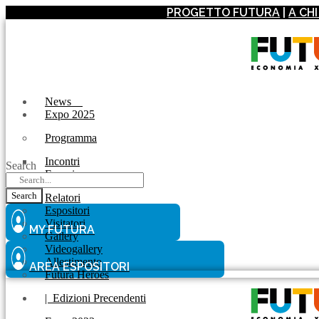
PROGETTO FUTURA
|
A CH
News
Expo 2025
Programma
Incontri
Search
Experience
Search
Relatori
Espositori
Visitatori
MY FUTURA
Gallery
Videogallery
Allestimento
AREA ESPOSITORI
Futura Heroes
|
Edizioni Precendenti