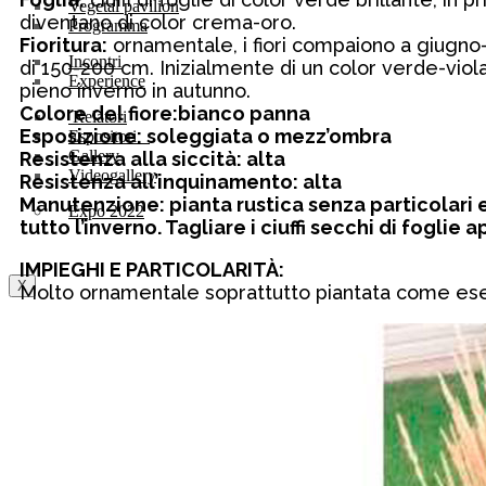
Vegetal pavilion
diventano di color crema-oro.
Programma
Fioritura:
ornamentale, i fiori compaiono a giugno-
Incontri
di 150-200 cm. Inizialmente di un color verde-viola
Experience
pieno inverno in autunno.
Colore del fiore:bianco panna
Relatori
Esposizione:
soleggiata o mezz’ombra
Espositori
Gallery
Resistenza alla siccità:
alta
Videogallery
Resistenza all’inquinamento:
alta
Manutenzione:
pianta rustica senza particolari e
Expo 2022
tutto l’inverno. Tagliare i ciuffi secchi di foglie 
IMPIEGHI E PARTICOLARITÀ:
X
Molto ornamentale soprattutto piantata come ese